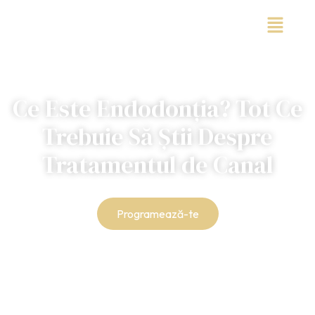
Ce Este Endodonția? Tot Ce
Trebuie Să Știi Despre
Tratamentul de Canal
Programează-te
+40 728 225 897