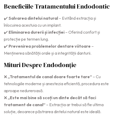
Beneficiile Tratamentului Endodontic
✔️
Salvarea dintelui natural
– Evitând extracția și
înlocuirea acestuia cu un implant.
✔️
Eliminarea durerii și infecției
– Oferind confort și
protecție pe termen lung.
✔️
Prevenirea problemelor dentare viitoare
–
Menținerea sănătății orale și a integrității danturii.
Mituri Despre Endodonție
❌
„Tratamentul de canal doare foarte tare”
– Cu
tehnologiile moderne și anestezia eficientă, procedura este
aproape nedureroasă.
❌
„Este mai bine să scoți un dinte decât să faci
tratament de canal”
– Extracția ar trebui să fie ultima
soluție, deoarece păstrarea dintelui natural este ideală.